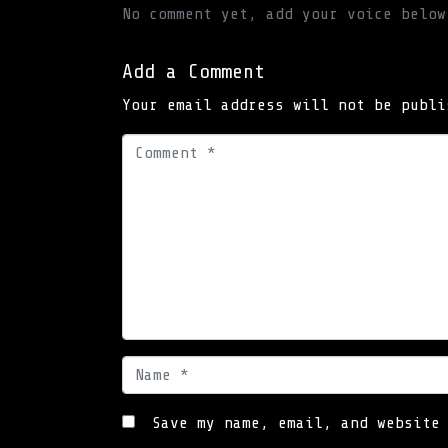
No comment yet, add your voice below
Add a Comment
Your email address will not be publi
C
o
m
m
e
n
t
*
N
a
m
Save my name, email, and website
e