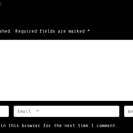
!
shed.
Required fields are marked
*
E
W
m
e
a
b
 in this browser for the next time I comment.
i
s